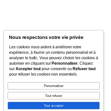
Nous respectons votre vie privée
My Blog
Les cookies nous aident à améliorer votre
My WordPress Blog
expérience, à fournir un contenu personnalisé et à
analyser le trafic. Vous pouvez choisir les cookies à
autoriser en cliquant sur
Personnaliser
. Cliquez
sur
Accepter tout
pour consentir ou
Refuser tout
Blog
Évènements
pour refuser les cookies non essentiels.
À propos
Boutique
FAQ
Compositions
Personnaliser
Auteurs/autrices
Thèmes
Tout refuser
Tout accepter
Twenty Twenty-Five
Conçu avec
WordPress